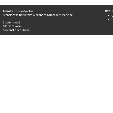
Fakulta zdravotníctva
RÝCH
Trenčianska univerzita Alexandra Dubčeka v Trenčíne
O
Študentská 2
911 50 Trenčín
Slovenská republika