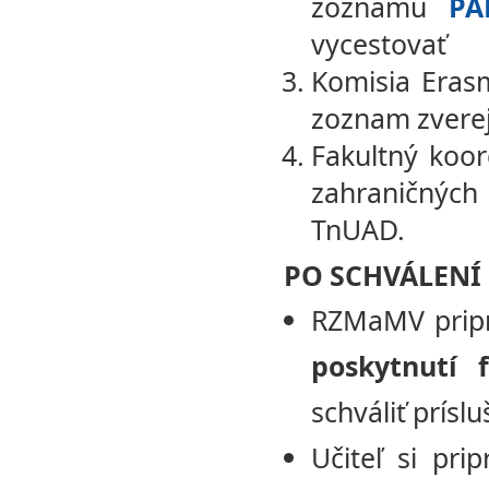
zoznamu
PA
vycestovať
Komisia Eras
zoznam zverej
Fakultný koor
zahraničných 
TnUAD.
PO SCHVÁLENÍ
RZMaMV prip
poskytnutí 
schváliť prísl
Učiteľ si pri