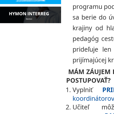
programu podľ
sa berie do ú
krajiny od hl
pedagóg cestu
prideľuje len
prijímajúcej kr
MÁM ZÁUJEM P
POSTUPOVAŤ?
Vyplniť
PR
koordinátorov
Učiteľ mô