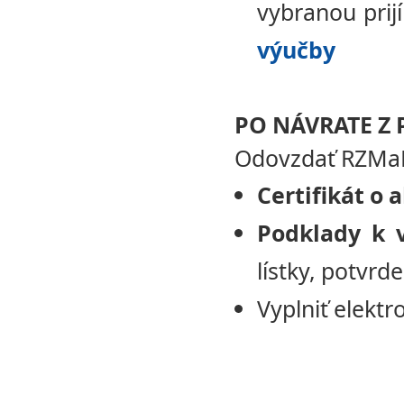
vybranou pri
výučby
PO NÁVRATE Z
Odovzdať RZMaM
Certifikát o 
Podklady k 
lístky, potvrde
Vyplniť elektr