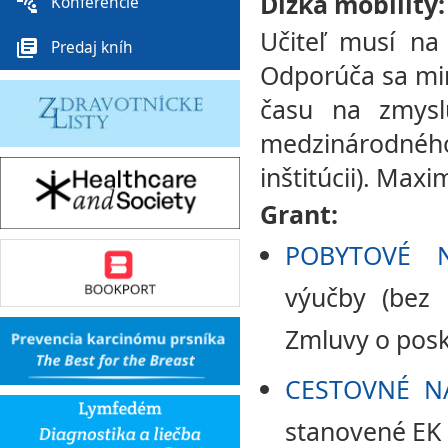
Dĺžka mobility:
connect_without_contact
Konferencie
Učiteľ musí na
library_books
Predaj kníh
Odporúča sa min
času na zmysl
medzinárodné
inštitúcii). Maxi
Grant:
POBYTOVÉ 
výučby (bez 
Zmluvy o posk
CESTOVNÉ N
stanovené EK 