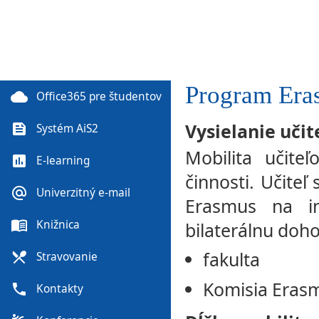
Program Era
cloud
Office365 pre študentov
Vysielanie uči
feed
Systém AiS2
Mobilita učite
poll
E-learning
činnosti. Učite
alternate_email
Univerzitný e-mail
Erasmus na in
menu_book
Knižnica
bilaterálnu doho
fakulta
local_dining
Stravovanie
Komisia Erasm
phone
Kontakty