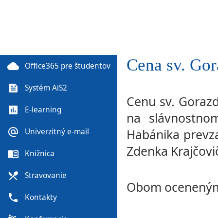
Cena sv. Go
cloud
Office365 pre študentov
feed
Systém AiS2
Cenu sv. Gorazd
poll
E-learning
na slávnostnom
alternate_email
Habánika prevzal
Univerzitný e-mail
Zdenka Krajčovič
menu_book
Knižnica
local_dining
Stravovanie
Obom oceneným
phone
Kontakty