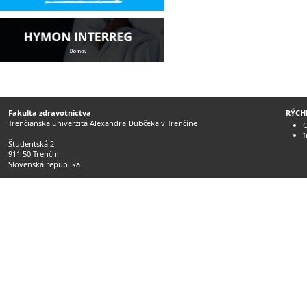
Fakulta zdravotníctva
RÝCH
Trenčianska univerzita Alexandra Dubčeka v Trenčíne
O
Študentská 2
911 50 Trenčín
Slovenská republika