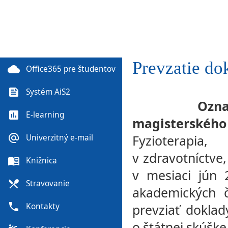
Prevzatie do
cloud
Office365 pre študentov
feed
Systém AiS2
Oznamujem
poll
E-learning
magisterskéh
alternate_email
Fyzioterapi
Univerzitný e-mail
v zdravotníctve,
menu_book
Knižnica
v mesiaci jún
local_dining
Stravovanie
akademických 
phone
Kontakty
prevziať doklad
o štátnej skúške