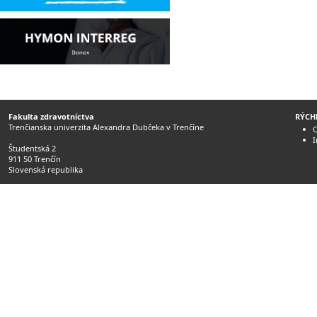
Fakulta zdravotníctva
RÝCH
Trenčianska univerzita Alexandra Dubčeka v Trenčíne
O
Študentská 2
911 50 Trenčín
Slovenská republika