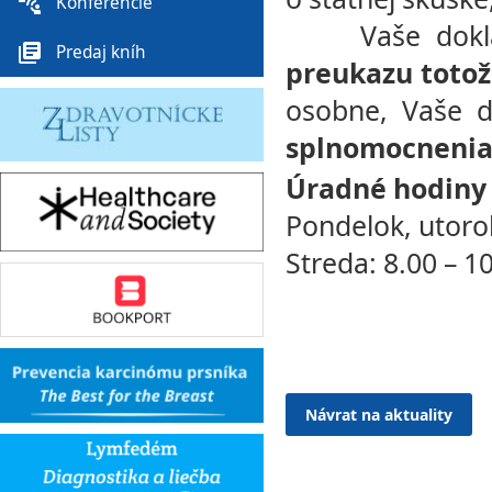
connect_without_contact
Konferencie
Vaše dokla
library_books
Predaj kníh
preukazu totož
osobne, Vaše 
splnomocneni
Úradné hodiny v
Pondelok, utorok
Streda: 8.00 – 1
Návrat na aktuality