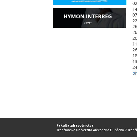
0
1
0
2
2
2
2
1
2
1
1
2
pr
Fakulta zdravotníctva
Trenčianska univerzita Alexandra Dubčeka v Trenč