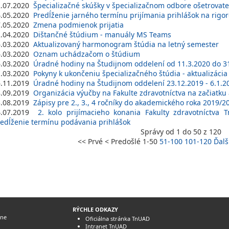
2.07.2020
Špecializačné skúšky v špecializačnom odbore ošetrovateľs
4.05.2020
Predĺženie jarného termínu prijímania prihlášok na rigo
7.05.2020
Zmena podmienok prijatia
2.04.2020
Dištančné štúdium - manuály MS Teams
6.03.2020
Aktualizovaný harmonogram štúdia na letný semester
6.03.2020
Oznam uchádzačom o štúdium
6.03.2020
Úradné hodiny na Študijnom oddelení od 11.3.2020 do 3
1.03.2020
Pokyny k ukončeniu špecializačného štúdia - aktualizácia
6.11.2019
Úradné hodiny na Študijnom oddelení 23.12.2019 - 6.1.2
8.09.2019
Organizácia výučby na Fakulte zdravotníctva na začiatk
3.08.2019
Zápisy pre 2., 3., 4 ročníky do akademického roka 2019/2
4.07.2019
2. kolo prijímacieho konania Fakulty zdravotníctva
edĺženie termínu podávania prihlášok
Správy od 1 do 50 z 120
<< Prvé
< Predošlé
1-50
51-100
101-120
Ďalš
RÝCHLE ODKAZY
íne
Oficiálna stránka TnUAD
Intranet TnUAD