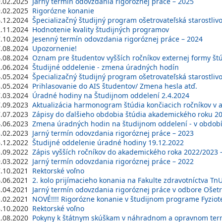
9.02.2025
Jarný termín odovzdania rigoróznej práce – 2025
9.02.2025
Rigorózne konanie
4.12.2024
Špecializačný študijný program ošetrovateľská starostliv
2.11.2024
Hodnotenie kvality študijných programov
7.10.2024
Jesenný termín odovzdania rigoróznej práce – 2024
7.08.2024
Upozornenie!
4.08.2024
Oznam pre študentov vyšších ročníkov externej formy št
2.06.2024
Študijné oddelenie - zmena úradných hodín
4.05.2024
Špecializačný študijný program ošetrovateľská starostlivos
3.05.2024
Prihlasovanie do AIS študentov/ Zmena hesla atď.
7.03.2024
Úradné hodiny na Študijnom oddelení 2.4.2024
7.09.2023
Aktualizácia harmonogram štúdia končiacich ročníkov v
7.07.2023
Zápisy do ďalšieho obdobia štúdia akademického roku 202
4.06.2023
Zmena úradných hodin na študijnom oddelení - v období
3.02.2023
Jarný termín odovzdania rigoróznej práce – 2023
6.12.2022
Študijné oddelenie úradné hodiny 19.12.2022
5.09.2022
Zápis vyšších ročníkov do akademického roka 2022/2023 - a
9.03.2022
Jarný termín odovzdania rigoróznej práce – 2022
7.10.2021
Rektorské voľno
4.06.2021
2. kolo prijímacieho konania na Fakulte zdravotníctva T
8.04.2021
Jarný termín odovzdania rigoróznej práce v odbore Ošetr
5.02.2021
NOVÉ!!!! Rigorózne konanie v študijnom programe Fyziot
8.10.2020
Rektorské voľno
2.08.2020
Pokyny k štátnym skúškam v náhradnom a opravnom ter