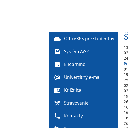
Š
cloud
Office365 pre študentov
1
feed
Systém AiS2
0
2
Pr
poll
E-learning
0
1
alternate_email
Univerzitný e-mail
2
0
menu_book
Knižnica
0
1
2
local_dining
Stravovanie
1
1
phone
Kontakty
1
2