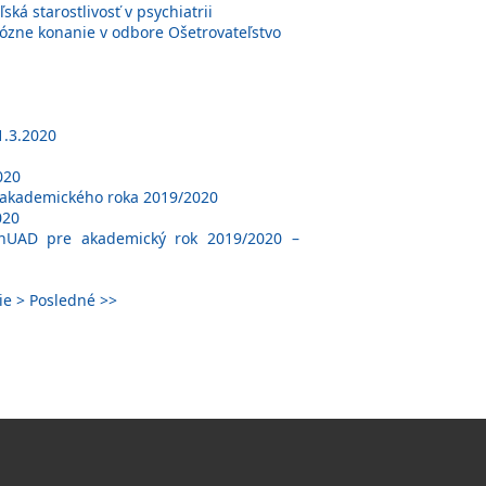
ká starostlivosť v psychiatrii
rózne konanie v odbore Ošetrovateľstvo
1.3.2020
020
u akademického roka 2019/2020
020
 TnUAD pre akademický rok 2019/2020 –
ie >
Posledné >>