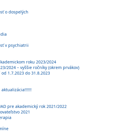
osť o dospelých
údia
ť v psychiatrii
 akademickom roku 2023/2024
3/2024 – vyššie ročníky (okrem prvákov)
 od 1.7.2023 do 31.8.2023
ktualizácia!!!!!!
nUAD pre akademický rok 2021/2022
ovateľstvo 2021
erapia
míne