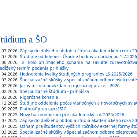
túdium a ŠO
3.07.2026
Zápisy do ďalšieho obdobia štúdia akademického roka 202
2.07.2026
Študijné oddelenie - Úradné hodiny v období od 1.7.2026
4.06.2026
2. kolo prijímacieho konania na Fakulte zdravotníc
edĺžený termín podania prihlášky
1.04.2026
Hodnotenie kvality študijných programov LS 2025/2026
9.03.2026
Špecializačné skúšky v špecializačnom odbore ošetrovateľs
5.02.2026
Jarný termín odovzdania rigoróznej práce – 2026
2.02.2026
Špecializačné štúdium - prihláška
2.02.2026
Rigorózne konanie
9.12.2025
Študijné oddelenie počas vianočných a novoročných svia
6.09.2025
Platnosť preukazu ISIC
6.07.2025
Nový harmonogram pre akademický rok 2025/2026
6.07.2025
Zápisy do ďalšieho obdobia štúdia akademického roka 202
6.07.2025
Oznam pre študentov vyšších ročníkov externej formy št
6.03.2025
Špecializačné skúšky v špecializačnom odbore ošetrovateľs