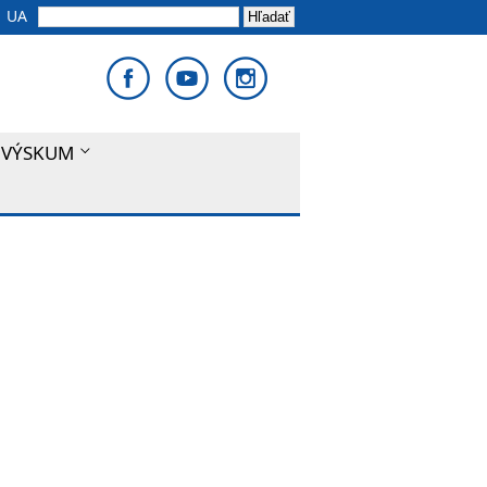
UA
 VÝSKUM