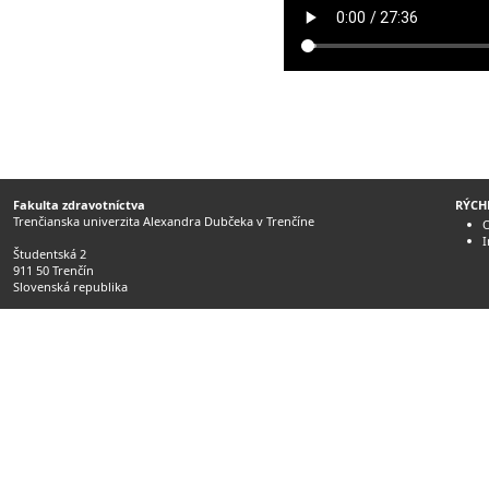
Fakulta zdravotníctva
RÝCH
Trenčianska univerzita Alexandra Dubčeka v Trenčíne
O
Študentská 2
911 50 Trenčín
Slovenská republika