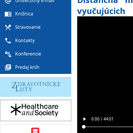
alternate_email
Univerzitný e-mail
vyučujúcich
menu_book
Knižnica
local_dining
Stravovanie
phone
Kontakty
connect_without_contact
Konferencie
library_books
Predaj kníh