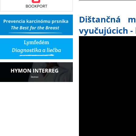
Dištančná 
vyučujúcich -