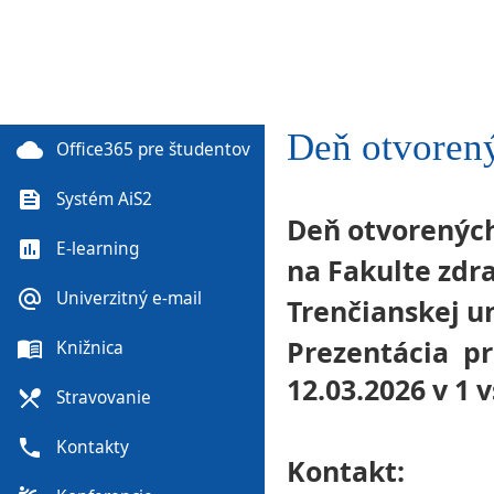
Deň otvorený
cloud
Office365 pre študentov
feed
Systém AiS2
Deň otvorených
poll
E-learning
na Fakulte zdr
alternate_email
Univerzitný e-mail
Trenčianskej u
Prezentácia p
menu_book
Knižnica
12.03.2026 v 1 
local_dining
Stravovanie
phone
Kontakty
Kontakt: