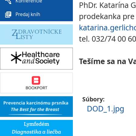
connect_without_contact
Konferencie
PhDr. Katarína G
library_books
prodekanka pre 
Predaj kníh
katarina.gerlic
tel. 032/74 00 6
Tešíme sa na V
Súbory:
DOD_1.jpg