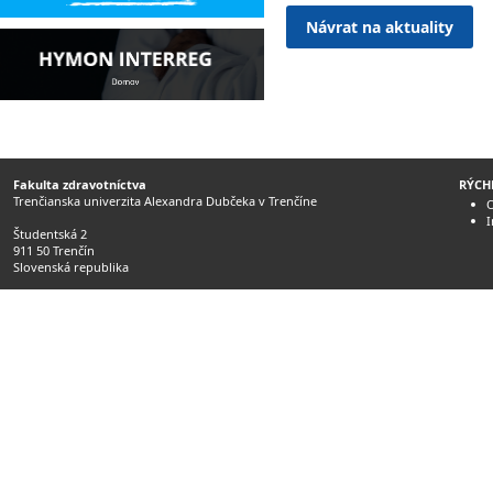
Návrat na aktuality
Fakulta zdravotníctva
RÝCH
Trenčianska univerzita Alexandra Dubčeka v Trenčíne
O
Študentská 2
911 50 Trenčín
Slovenská republika