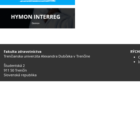
Fakulta zdravotníctva
RÝCH
Trenčianska univerzita Alexandra Dubčeka v Trenčíne
O
Študentská 2
911 50 Trenčín
Slovenská republika