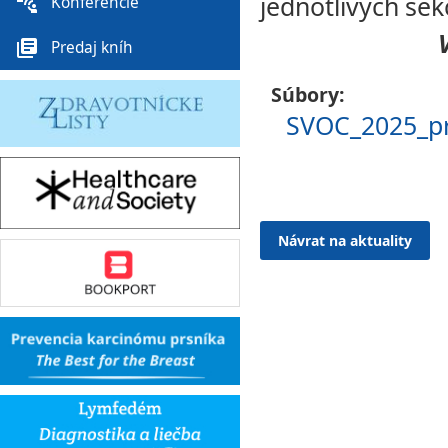
jednotlivých sek
connect_without_contact
Konferencie
library_books
Predaj kníh
Súbory:
SVOC_2025_pr
Návrat na aktuality