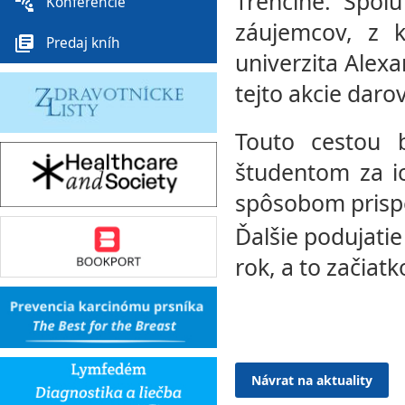
Trenčíne. Spolu
connect_without_contact
Konferencie
záujemcov, z k
library_books
Predaj kníh
univerzita Alex
tejto akcie darov
Touto cestou 
študentom za ic
spôsobom prispeli
Ďalšie podujatie
rok, a to začia
Návrat na aktuality