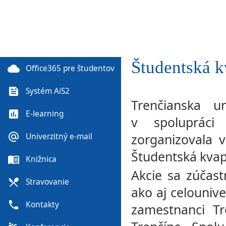
Študentská k
cloud
Office365 pre študentov
feed
Systém AiS2
Trenčianska u
poll
E-learning
v spolupráci
alternate_email
zorganizovala 
Univerzitný e-mail
Študentská kvap
menu_book
Knižnica
Akcie sa zúčastn
local_dining
Stravovanie
ako aj celounive
phone
Kontakty
zamestnanci Tr