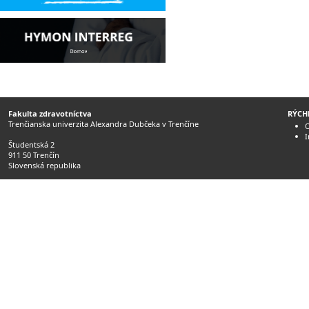
Fakulta zdravotníctva
RÝCH
Trenčianska univerzita Alexandra Dubčeka v Trenčíne
O
Študentská 2
911 50 Trenčín
Slovenská republika